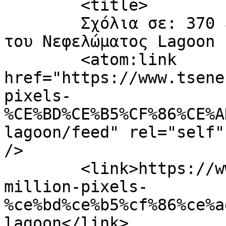
	<title>

	Σχόλια σε: 370 εκατομμύρια εικονοστοιχεία 
του Νεφελώματος Lagoon	</title>

	<atom:link 
href="https://www.tsene
pixels-
%CE%BD%CE%B5%CF%86%CE%A
lagoon/feed" rel="self"
/>

	<link>https://www.tsene.com/2010/06/370-
million-pixels-
%ce%bd%ce%b5%cf%86%ce%a
lagoon</link>
