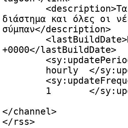
	<description>Τα τελευταία νέα από το 
διάστημα και όλες οι νέ
σύμπαν</description>

	<lastBuildDate>Mon, 14 Jun 2010 20:06:00 
+0000</lastBuildDate>

	<sy:updatePeriod>

	hourly	</sy:updatePeriod>

	<sy:updateFrequency>

	1	</sy:updateFrequency>

</channel>
