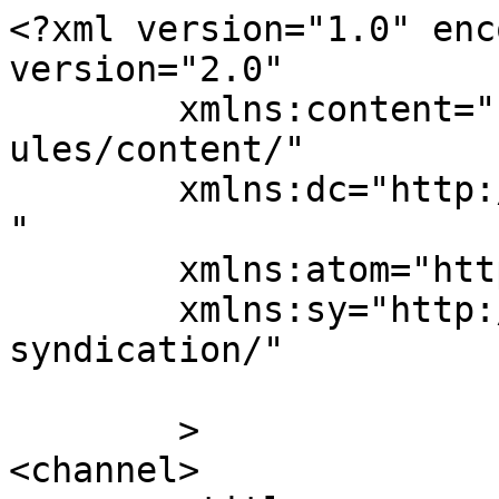
<?xml version="1.0" enc
version="2.0"

	xmlns:content="http://purl.org/rss/1.0/mod
ules/content/"

	xmlns:dc="http://purl.org/dc/elements/1.1/
"

	xmlns:atom="http://www.w3.org/2005/Atom"

	xmlns:sy="http://purl.org/rss/1.0/modules/
syndication/"

	>

<channel>
