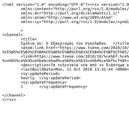
<?xml version="1.0" encoding="UTF-8"?><rss version="2.0
	xmlns:content="http://purl.org/rss/1.0/modules/content/"

	xmlns:dc="http://purl.org/dc/elements/1.1/"

	xmlns:atom="http://www.w3.org/2005/Atom"

	xmlns:sy="http://purl.org/rss/1.0/modules/syndication/"

	>

<channel>

	<title>

	Σχόλια σε: Ο Εξαερισμός του Εγκέλαδου	</title>

	<atom:link href="https://www.tsene.com/2010/10/%CE%BF-%CE%B5%CE%BE%CE%B1%CE%B5%CF%81%CE%B9%CF%83%CE%BC%CF%8C%CF%82-%CF%84%CE%BF%CF%85-
%CE%B5%CE%B3%CE%BA%CE%AD%CE%BB%CE%B1%CE%B4%CE%BF%CF%85/
	<link>https://www.tsene.com/2010/10/%ce%bf-%ce%b5%ce%be%ce%b1%ce%b5%cf%81%ce%b9%cf%83%ce%bc%cf%8c%cf%82-%cf%84%ce%bf%cf%85-
%ce%b5%ce%b3%ce%ba%ce%ad%ce%bb%ce%b1%ce%b4%ce%bf%cf%85<
	<description>Τα τελευταία νέα από το διάστημα και όλες οι νέες ανακαλύψεις για το σύμπαν</description>

	<lastBuildDate>Mon, 11 Oct 2010 13:32:44 +0000</lastBuildDate>

	<sy:updatePeriod>

	hourly	</sy:updatePeriod>

	<sy:updateFrequency>

	1	</sy:updateFrequency>

</channel>
