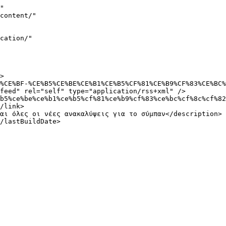
"

feed" rel="self" type="application/rss+xml" />

/link>
