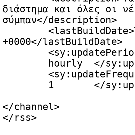
διάστημα και όλες οι νέ
σύμπαν</description>

	<lastBuildDate>Thu, 23 Dec 2010 22:28:16 
+0000</lastBuildDate>

	<sy:updatePeriod>

	hourly	</sy:updatePeriod>

	<sy:updateFrequency>

	1	</sy:updateFrequency>

</channel>
