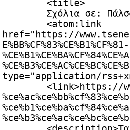
	<title>

	Σχόλια σε: Πάλσαρ Ακτίνων Γάμμα	</title>

	<atom:link 
href="https://www.tsene
E%BB%CF%83%CE%B1%CF%81-
%CE%B1%CE%BA%CF%84%CE%A
%CE%B3%CE%AC%CE%BC%CE%B
type="application/rss+x
	<link>https://www.tsene.com/2011/01/%cf%80
%ce%ac%ce%bb%cf%83%ce%b
%ce%b1%ce%ba%cf%84%ce%a
%ce%b3%ce%ac%ce%bc%ce%b
	<description>Τα τελευταία νέα από το 