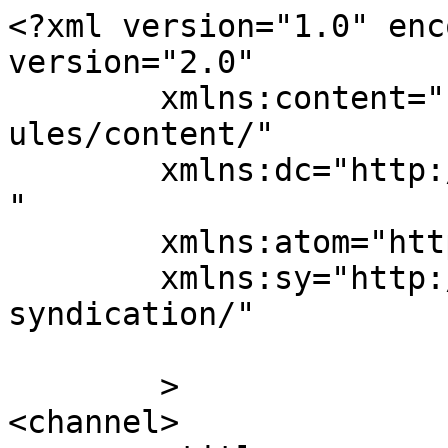
<?xml version="1.0" enc
version="2.0"

	xmlns:content="http://purl.org/rss/1.0/mod
ules/content/"

	xmlns:dc="http://purl.org/dc/elements/1.1/
"

	xmlns:atom="http://www.w3.org/2005/Atom"

	xmlns:sy="http://purl.org/rss/1.0/modules/
syndication/"

	>

<channel>
