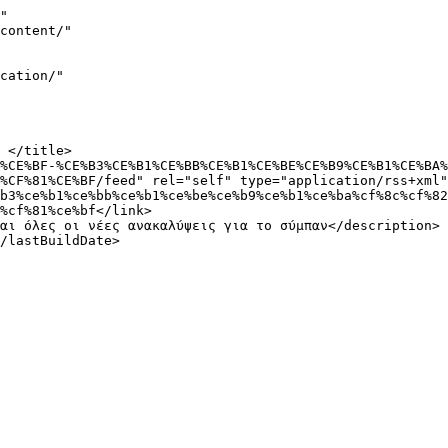
"

%CF%81%CE%BF/feed" rel="self" type="application/rss+xml"
%cf%81%ce%bf</link>
