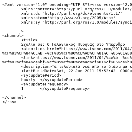
<?xml version="1.0" encoding="UTF-8"?><rss version="2.0
	xmlns:content="http://purl.org/rss/1.0/modules/content/"

	xmlns:dc="http://purl.org/dc/elements/1.1/"

	xmlns:atom="http://www.w3.org/2005/Atom"

	xmlns:sy="http://purl.org/rss/1.0/modules/syndication/"

	>

<channel>

	<title>

	Σχόλια σε: Ο Γαλαξιακός Πυρήνας στο Υπέρυθρο	</title>

	<atom:link href="https://www.tsene.com/2011/04/%CE%BF-%CE%B3%CE%B1%CE%BB%CE%B1%CE%BE%CE%B9%CE%B1%CE%BA%CF%8C%CF%82-%CF%80%CF%85%CF%81%CE%AE%CE%BD%CE%B1%CF%82-
%CF%83%CF%84%CE%BF-%CF%85%CF%80%CE%AD%CF%81%CF%85%CE%B8
	<link>https://www.tsene.com/2011/04/%ce%bf-%ce%b3%ce%b1%ce%bb%ce%b1%ce%be%ce%b9%ce%b1%ce%ba%cf%8c%cf%82-%cf%80%cf%85%cf%81%ce%ae%ce%bd%ce%b1%cf%82-
%cf%83%cf%84%ce%bf-%cf%85%cf%80%ce%ad%cf%81%cf%85%ce%b8
	<description>Τα τελευταία νέα από το διάστημα και όλες οι νέες ανακαλύψεις για το σύμπαν</description>

	<lastBuildDate>Sat, 22 Jan 2011 15:52:43 +0000</lastBuildDate>

	<sy:updatePeriod>

	hourly	</sy:updatePeriod>

	<sy:updateFrequency>

	1	</sy:updateFrequency>

</channel>
