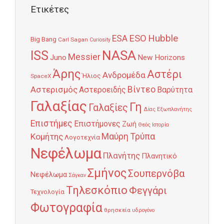
Ετικέτες
Hubble
ESO
ESA
Big Bang
Carl Sagan
Curiosity
NASA
ISS
Messier
Juno
New Horizons
Άρης
Αστέρι
Ανδρομέδα
Ήλιος
SpaceX
Αστερισμός
Βίντεο
Αστεροειδής
Βαρύτητα
Γαλαξίας
Γη
Γαλαξίες
Δίας
Εξωπλανήτης
Επιστήμες
Επιστήμονες
Ζωή
Θεός
Ιστορία
Κομήτης
Μαύρη Τρύπα
Λογοτεχνία
Νεφέλωμα
Πλανήτης
Πλανητικό
Σμήνος
Σουπερνόβα
Νεφέλωμα
Σάγκαν
Τηλεσκόπιο
Φεγγάρι
Τεχνολογία
Φωτογραφία
θρησκεία
υδρογόνο