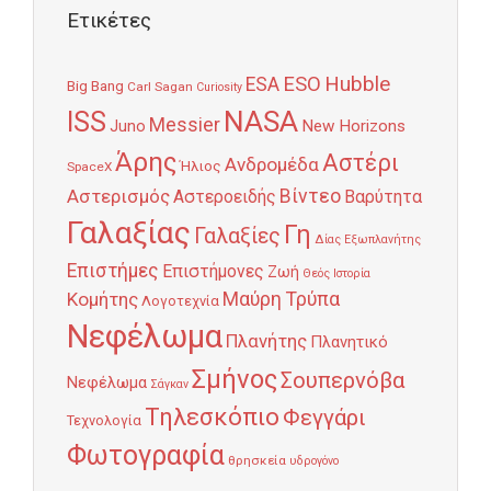
Ετικέτες
Hubble
ESO
ESA
Big Bang
Carl Sagan
Curiosity
NASA
ISS
Messier
Juno
New Horizons
Άρης
Αστέρι
Ανδρομέδα
Ήλιος
SpaceX
Αστερισμός
Βίντεο
Αστεροειδής
Βαρύτητα
Γαλαξίας
Γη
Γαλαξίες
Δίας
Εξωπλανήτης
Επιστήμες
Επιστήμονες
Ζωή
Θεός
Ιστορία
Κομήτης
Μαύρη Τρύπα
Λογοτεχνία
Νεφέλωμα
Πλανήτης
Πλανητικό
Σμήνος
Σουπερνόβα
Νεφέλωμα
Σάγκαν
Τηλεσκόπιο
Φεγγάρι
Τεχνολογία
Φωτογραφία
θρησκεία
υδρογόνο