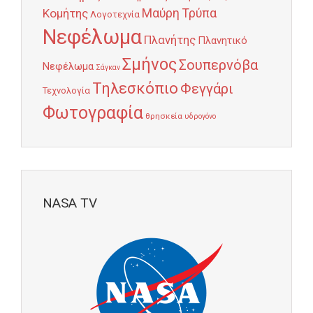
Κομήτης
Μαύρη Τρύπα
Λογοτεχνία
Νεφέλωμα
Πλανήτης
Πλανητικό
Σμήνος
Σουπερνόβα
Νεφέλωμα
Σάγκαν
Τηλεσκόπιο
Φεγγάρι
Τεχνολογία
Φωτογραφία
θρησκεία
υδρογόνο
NASA TV