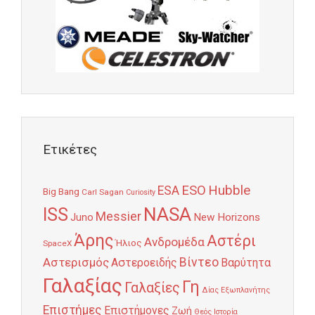
Ετικέτες
Hubble
ESO
ESA
Big Bang
Carl Sagan
Curiosity
NASA
ISS
Messier
Juno
New Horizons
Άρης
Αστέρι
Ανδρομέδα
Ήλιος
SpaceX
Αστερισμός
Βίντεο
Αστεροειδής
Βαρύτητα
Γαλαξίας
Γη
Γαλαξίες
Δίας
Εξωπλανήτης
Επιστήμες
Επιστήμονες
Ζωή
Θεός
Ιστορία