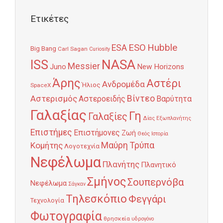
Ετικέτες
Hubble
ESO
ESA
Big Bang
Carl Sagan
Curiosity
NASA
ISS
Messier
Juno
New Horizons
Άρης
Αστέρι
Ανδρομέδα
Ήλιος
SpaceX
Αστερισμός
Βίντεο
Αστεροειδής
Βαρύτητα
Γαλαξίας
Γη
Γαλαξίες
Δίας
Εξωπλανήτης
Επιστήμες
Επιστήμονες
Ζωή
Θεός
Ιστορία
Κομήτης
Μαύρη Τρύπα
Λογοτεχνία
Νεφέλωμα
Πλανήτης
Πλανητικό
Σμήνος
Σουπερνόβα
Νεφέλωμα
Σάγκαν
Τηλεσκόπιο
Φεγγάρι
Τεχνολογία
Φωτογραφία
θρησκεία
υδρογόνο