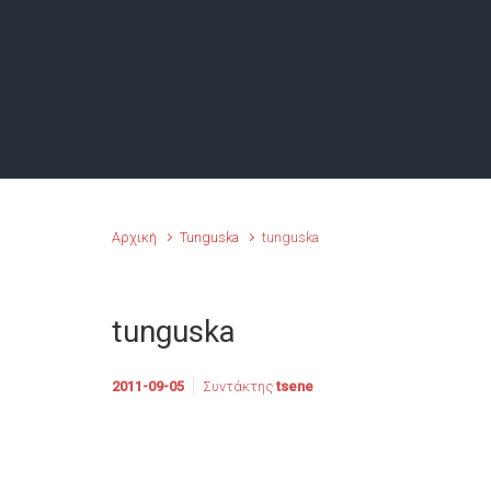
Αρχική
Tunguska
tunguska
tunguska
2011-09-05
Συντάκτης
tsene