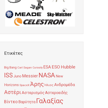
Ετικέτες
Hubble
ESO
ESA
Big Bang
Carl Sagan
Curiosity
NASA
ISS
Messier
Juno
New
Άρης
Ανδρομέδα
Horizons
Ήλιος
SpaceX
Αστέρι
Αστερισμός
Αστεροειδής
Γαλαξίας
Βίντεο
Βαρύτητα