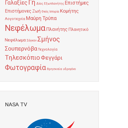
Γη
Γαλαξίες
Επιστήμες
Δίας
Εξωπλανήτης
Κομήτης
Επιστήμονες
Ζωή
Θεός
Ιστορία
Μαύρη Τρύπα
Λογοτεχνία
Νεφέλωμα
Πλανήτης
Πλανητικό
Σμήνος
Νεφέλωμα
Σάγκαν
Σουπερνόβα
Τεχνολογία
Τηλεσκόπιο
Φεγγάρι
Φωτογραφία
θρησκεία
υδρογόνο
NASA TV