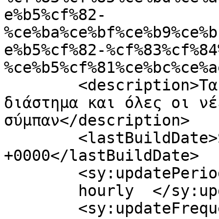
e%b5%cf%82-
%ce%ba%ce%bf%ce%b9%ce%b
e%b5%cf%82-%cf%83%cf%84
%ce%b5%cf%81%ce%bc%ce%a
	<description>Τα τελευταία νέα από το 
διάστημα και όλες οι νέ
σύμπαν</description>

	<lastBuildDate>Sun, 07 Oct 2012 12:07:23 
+0000</lastBuildDate>

	<sy:updatePeriod>

	hourly	</sy:updatePeriod>

	<sy:updateFrequency>
