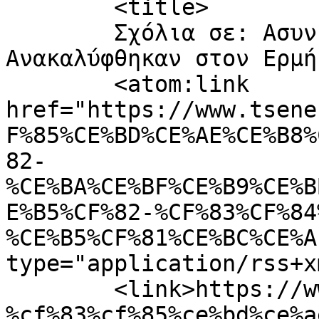
	<title>

	Σχόλια σε: Ασυνήθιστες Κοιλότητες 
Ανακαλύφθηκαν στον Ερμή	</title>

	<atom:link 
href="https://www.tsene
F%85%CE%BD%CE%AE%CE%B8%
82-
%CE%BA%CE%BF%CE%B9%CE%B
E%B5%CF%82-%CF%83%CF%84
%CE%B5%CF%81%CE%BC%CE%A
type="application/rss+x
	<link>https://www.tsene.com/2012/10/%ce%b1
%cf%83%cf%85%ce%bd%ce%a