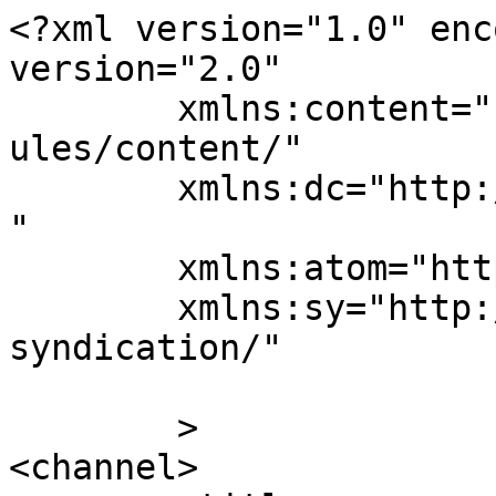
<?xml version="1.0" enc
version="2.0"

	xmlns:content="http://purl.org/rss/1.0/mod
ules/content/"

	xmlns:dc="http://purl.org/dc/elements/1.1/
"

	xmlns:atom="http://www.w3.org/2005/Atom"

	xmlns:sy="http://purl.org/rss/1.0/modules/
syndication/"

	>

<channel>
