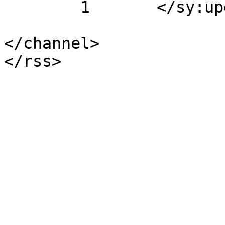
	1	</sy:updateFrequency>

</channel>
