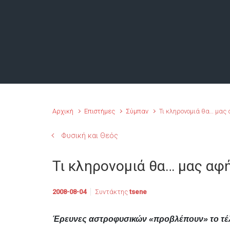
Αρχική
Επιστήμες
Σύμπαν
Τι κληρονομιά θα… μας
Φυσική και Θεός
Τι κληρονομιά θα… μας αφ
2008-08-04
Συντάκτης
tsene
Έρευνες αστροφυσικών «προβλέπουν» το τέ