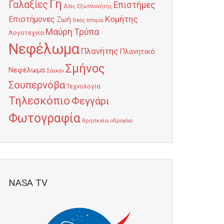
Γη
Γαλαξίες
Επιστήμες
Δίας
Εξωπλανήτης
Κομήτης
Επιστήμονες
Ζωή
Θεός
Ιστορία
Μαύρη Τρύπα
Λογοτεχνία
Νεφέλωμα
Πλανήτης
Πλανητικό
Σμήνος
Νεφέλωμα
Σάγκαν
Σουπερνόβα
Τεχνολογία
Τηλεσκόπιο
Φεγγάρι
Φωτογραφία
θρησκεία
υδρογόνο
NASA TV