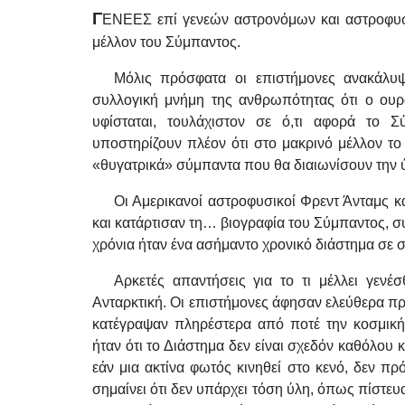
Γ
ΕΝΕΕΣ επί γενεών αστρονόμων και αστροφυσ
μέλλον του Σύμπαντος.
Μόλις πρόσφατα οι επιστήμονες ανακάλυψ
συλλογική μνήμη της ανθρωπότητας ότι ο ουρ
υφίσταται, τουλάχιστον σε ό,τι αφορά το Σ
υποστηρίζουν πλέον ότι στο μακρινό μέλλον τ
«θυγατρικά» σύμπαντα που θα διαιωνίσουν την 
Οι Αμερικανοί αστροφυσικοί Φρεντ Άνταμς κ
και κατάρτισαν τη… βιογραφία του Σύμπαντος, 
χρόνια ήταν ένα ασήμαντο χρονικό διάστημα σε σ
Αρκετές απαντήσεις για το τι μέλλει γεν
Ανταρκτική. Οι επιστήμονες άφησαν ελεύθερα πρ
κατέγραψαν πληρέστερα από ποτέ την κοσμικ
ήταν ότι το Διάστημα δεν είναι σχεδόν καθόλου
εάν μια ακτίνα φωτός κινηθεί στο κενό, δεν πρό
σημαίνει ότι δεν υπάρχει τόση ύλη, όπως πίστε