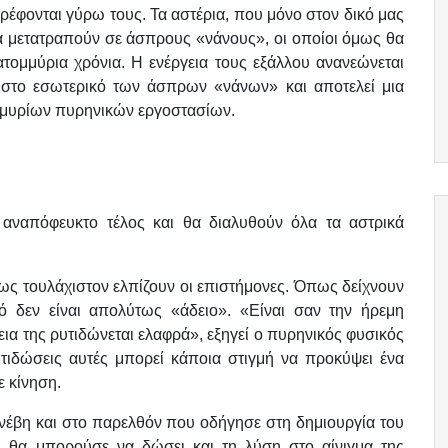
ρέφονται γύρω τους. Τα αστέρια, που μόνο στον δικό μας
θα μετατραπούν σε άσπρους «νάνους», οι οποίοι όμως θα
τομμύρια χρόνια. Η ενέργεια τους εξάλλου ανανεώνεται
 στο εσωτερικό των άσπρων «νάνων» και αποτελεί μια
μμυρίων πυρηνικών εργοστασίων.
 αναπόφευκτο τέλος και θα διαλυθούν όλα τα αστρικά
πως τουλάχιστον ελπίζουν οι επιστήμονες. Όπως δείχνουν
νό δεν είναι απολύτως «άδειο». «Είναι σαν την ήρεμη
ια της ρυτιδώνεται ελαφρά», εξηγεί ο πυρηνικός φυσικός
υτιδώσεις αυτές μπορεί κάποια στιγμή να προκύψει ένα
ε κίνηση.
συνέβη και στο παρελθόν που οδήγησε στη δημιουργία του
 θα μπορούσε να δώσει και τη λύση στο αίνιγμα της