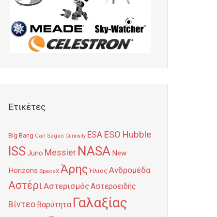
Ετικέτες
Hubble
ESO
ESA
Big Bang
Carl Sagan
Curiosity
NASA
ISS
Messier
Juno
New
Άρης
Ανδρομέδα
Horizons
Ήλιος
SpaceX
Αστέρι
Αστερισμός
Αστεροειδής
Γαλαξίας
Βίντεο
Βαρύτητα