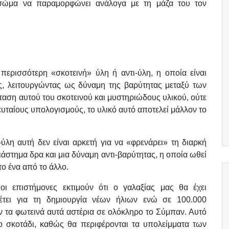
 σώμα να παραμορφώνει ανάλογα με τη μάζα του τον
 περισσότερη «σκοτεινή» ύλη ή αντι-ύλη, η οποία είναι
ς, λειτουργώντας ως δύναμη της βαρύτητας μεταξύ των
αση αυτού του σκοτεινού και μυστηριώδους υλικού, ούτε
υταίους υπολογισμούς, το υλικό αυτό αποτελεί μάλλον το
ύλη αυτή δεν είναι αρκετή για να «φρενάρει» τη διαρκή
ιάστημα δρα και μια δύναμη αντι-βαρύτητας, η οποία ωθεί
το ένα από το άλλο.
οι επιστήμονες εκτιμούν ότι ο γαλαξίας μας θα έχει
έτει για τη δημιουργία νέων ήλιων ενώ σε 100.000
 τα φωτεινά αυτά αστέρια σε ολόκληρο το Σύμπαν. Αυτό
το σκοτάδι, καθώς θα περιφέρονται τα υπολείμματα των