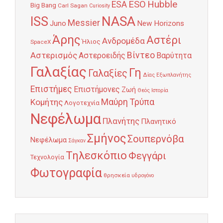
Hubble
ESO
ESA
Big Bang
Carl Sagan
Curiosity
NASA
ISS
Messier
Juno
New Horizons
Άρης
Αστέρι
Ανδρομέδα
Ήλιος
SpaceX
Αστερισμός
Βίντεο
Αστεροειδής
Βαρύτητα
Γαλαξίας
Γη
Γαλαξίες
Δίας
Εξωπλανήτης
Επιστήμες
Επιστήμονες
Ζωή
Θεός
Ιστορία
Κομήτης
Μαύρη Τρύπα
Λογοτεχνία
Νεφέλωμα
Πλανήτης
Πλανητικό
Σμήνος
Σουπερνόβα
Νεφέλωμα
Σάγκαν
Τηλεσκόπιο
Φεγγάρι
Τεχνολογία
Φωτογραφία
θρησκεία
υδρογόνο