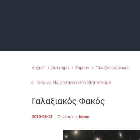
Αρχική
Διάστημα
Σύμπαν
Γαλαξιακός Φακός
Θερινό Ηλιοστάσιο στο Stonehenge
Γαλαξιακός Φακός
2010-06-21
Συντάκτης
tsene