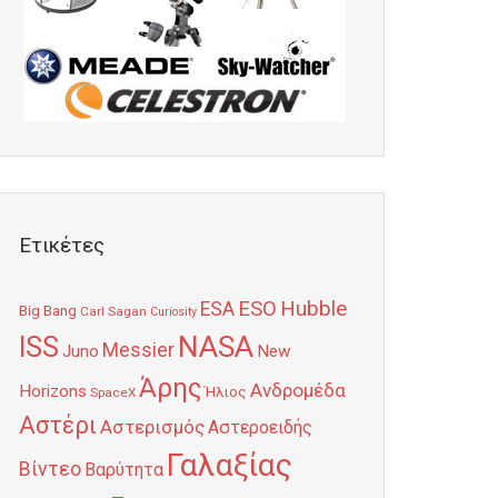
Ετικέτες
Hubble
ESO
ESA
Big Bang
Carl Sagan
Curiosity
NASA
ISS
Messier
Juno
New
Άρης
Ανδρομέδα
Horizons
Ήλιος
SpaceX
Αστέρι
Αστερισμός
Αστεροειδής
Γαλαξίας
Βίντεο
Βαρύτητα