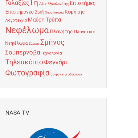
Γη
Γαλαξίες
Επιστήμες
Δίας
Εξωπλανήτης
Κομήτης
Επιστήμονες
Ζωή
Θεός
Ιστορία
Μαύρη Τρύπα
Λογοτεχνία
Νεφέλωμα
Πλανήτης
Πλανητικό
Σμήνος
Νεφέλωμα
Σάγκαν
Σουπερνόβα
Τεχνολογία
Τηλεσκόπιο
Φεγγάρι
Φωτογραφία
θρησκεία
υδρογόνο
NASA TV