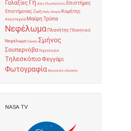
Γη
Γαλαξίες
Επιστήμες
Δίας
Εξωπλανήτης
Κομήτης
Επιστήμονες
Ζωή
Θεός
Ιστορία
Μαύρη Τρύπα
Λογοτεχνία
Νεφέλωμα
Πλανήτης
Πλανητικό
Σμήνος
Νεφέλωμα
Σάγκαν
Σουπερνόβα
Τεχνολογία
Τηλεσκόπιο
Φεγγάρι
Φωτογραφία
θρησκεία
υδρογόνο
NASA TV