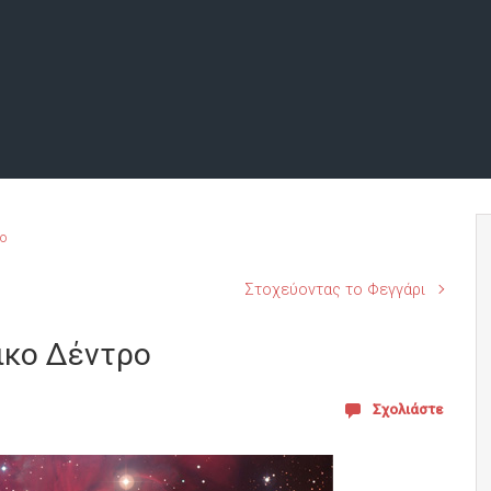
ο
Στοχεύοντας το Φεγγάρι
ικο Δέντρο
Σχολιάστε