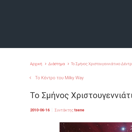
Αρχική
Διάστημα
Το Σμήνος Χριστουγεννιάτικο Δέντρ
Το Κέντρο του Milky Way
Το Σμήνος Χριστουγεννιάτ
2010-06-16
Συντάκτης
tsene