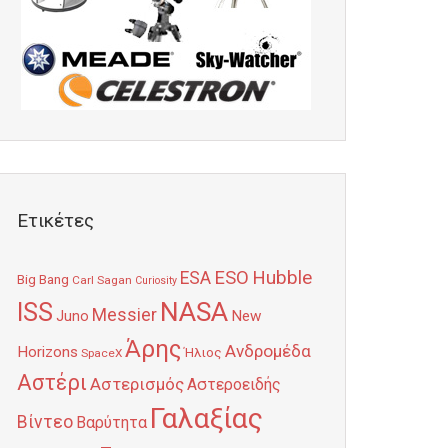
Ετικέτες
Hubble
ESO
ESA
Big Bang
Carl Sagan
Curiosity
NASA
ISS
Messier
Juno
New
Άρης
Ανδρομέδα
Horizons
Ήλιος
SpaceX
Αστέρι
Αστερισμός
Αστεροειδής
Γαλαξίας
Βίντεο
Βαρύτητα