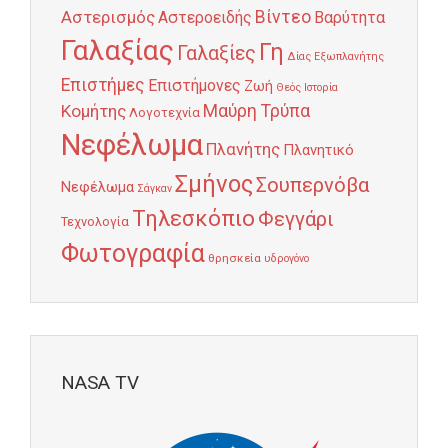
Αστερισμός
Βίντεο
Αστεροειδής
Βαρύτητα
Γαλαξίας
Γη
Γαλαξίες
Δίας
Εξωπλανήτης
Επιστήμες
Επιστήμονες
Ζωή
Θεός
Ιστορία
Κομήτης
Μαύρη Τρύπα
Λογοτεχνία
Νεφέλωμα
Πλανήτης
Πλανητικό
Σμήνος
Σουπερνόβα
Νεφέλωμα
Σάγκαν
Τηλεσκόπιο
Φεγγάρι
Τεχνολογία
Φωτογραφία
θρησκεία
υδρογόνο
NASA TV