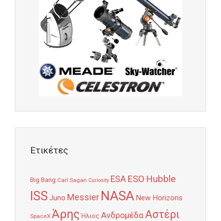
Ετικέτες
Hubble
ESO
ESA
Big Bang
Carl Sagan
Curiosity
NASA
ISS
Messier
Juno
New Horizons
Άρης
Αστέρι
Ανδρομέδα
Ήλιος
SpaceX