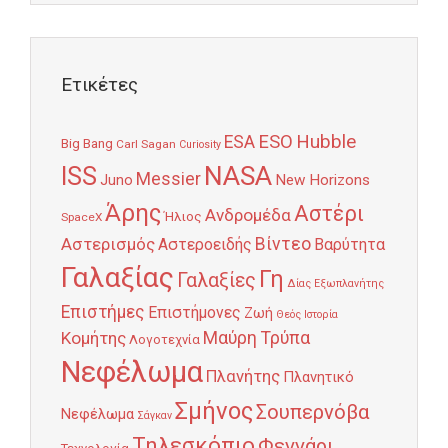
Ετικέτες
Hubble
ESO
ESA
Big Bang
Carl Sagan
Curiosity
NASA
ISS
Messier
Juno
New Horizons
Άρης
Αστέρι
Ανδρομέδα
Ήλιος
SpaceX
Αστερισμός
Βίντεο
Αστεροειδής
Βαρύτητα
Γαλαξίας
Γη
Γαλαξίες
Δίας
Εξωπλανήτης
Επιστήμες
Επιστήμονες
Ζωή
Θεός
Ιστορία
Κομήτης
Μαύρη Τρύπα
Λογοτεχνία
Νεφέλωμα
Πλανήτης
Πλανητικό
Σμήνος
Σουπερνόβα
Νεφέλωμα
Σάγκαν
Τηλεσκόπιο
Φεγγάρι