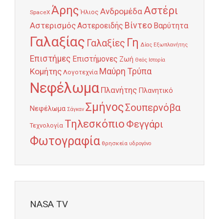
Άρης
Αστέρι
Ανδρομέδα
Ήλιος
SpaceX
Αστερισμός
Βίντεο
Αστεροειδής
Βαρύτητα
Γαλαξίας
Γη
Γαλαξίες
Δίας
Εξωπλανήτης
Επιστήμες
Επιστήμονες
Ζωή
Θεός
Ιστορία
Κομήτης
Μαύρη Τρύπα
Λογοτεχνία
Νεφέλωμα
Πλανήτης
Πλανητικό
Σμήνος
Σουπερνόβα
Νεφέλωμα
Σάγκαν
Τηλεσκόπιο
Φεγγάρι
Τεχνολογία
Φωτογραφία
θρησκεία
υδρογόνο
NASA TV