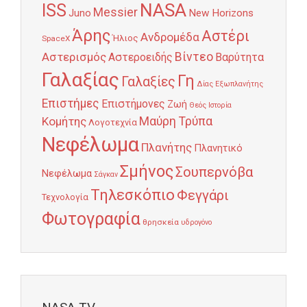
NASA
ISS
Messier
Juno
New Horizons
Άρης
Αστέρι
Ανδρομέδα
Ήλιος
SpaceX
Αστερισμός
Βίντεο
Αστεροειδής
Βαρύτητα
Γαλαξίας
Γη
Γαλαξίες
Δίας
Εξωπλανήτης
Επιστήμες
Επιστήμονες
Ζωή
Θεός
Ιστορία
Κομήτης
Μαύρη Τρύπα
Λογοτεχνία
Νεφέλωμα
Πλανήτης
Πλανητικό
Σμήνος
Σουπερνόβα
Νεφέλωμα
Σάγκαν
Τηλεσκόπιο
Φεγγάρι
Τεχνολογία
Φωτογραφία
θρησκεία
υδρογόνο