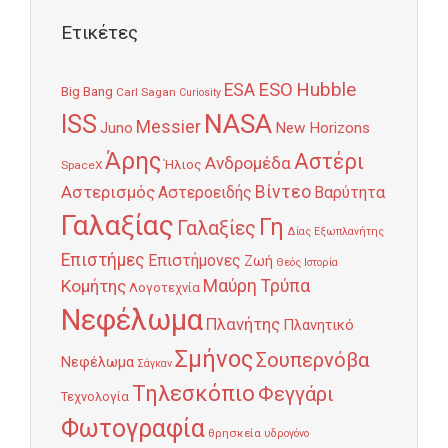
Ετικέτες
Hubble
ESO
ESA
Big Bang
Carl Sagan
Curiosity
NASA
ISS
Messier
Juno
New Horizons
Άρης
Αστέρι
Ανδρομέδα
Ήλιος
SpaceX
Αστερισμός
Βίντεο
Αστεροειδής
Βαρύτητα
Γαλαξίας
Γη
Γαλαξίες
Δίας
Εξωπλανήτης
Επιστήμες
Επιστήμονες
Ζωή
Θεός
Ιστορία
Κομήτης
Μαύρη Τρύπα
Λογοτεχνία
Νεφέλωμα
Πλανήτης
Πλανητικό
Σμήνος
Σουπερνόβα
Νεφέλωμα
Σάγκαν
Τηλεσκόπιο
Φεγγάρι
Τεχνολογία
Φωτογραφία
θρησκεία
υδρογόνο