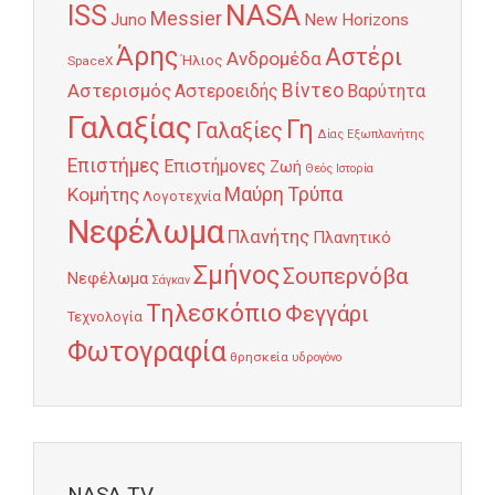
NASA
ISS
Messier
Juno
New Horizons
Άρης
Αστέρι
Ανδρομέδα
Ήλιος
SpaceX
Αστερισμός
Βίντεο
Αστεροειδής
Βαρύτητα
Γαλαξίας
Γη
Γαλαξίες
Δίας
Εξωπλανήτης
Επιστήμες
Επιστήμονες
Ζωή
Θεός
Ιστορία
Κομήτης
Μαύρη Τρύπα
Λογοτεχνία
Νεφέλωμα
Πλανήτης
Πλανητικό
Σμήνος
Σουπερνόβα
Νεφέλωμα
Σάγκαν
Τηλεσκόπιο
Φεγγάρι
Τεχνολογία
Φωτογραφία
θρησκεία
υδρογόνο
NASA TV