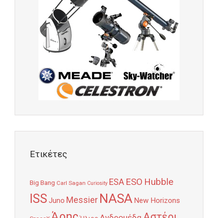
Ετικέτες
Hubble
ESO
ESA
Big Bang
Carl Sagan
Curiosity
NASA
ISS
Messier
Juno
New Horizons
Άρης
Αστέρι
Ανδρομέδα