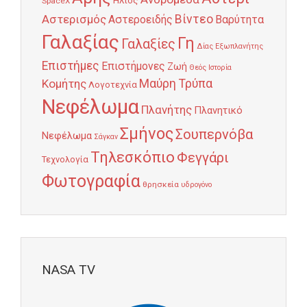
Ήλιος
SpaceX
Αστερισμός
Βίντεο
Αστεροειδής
Βαρύτητα
Γαλαξίας
Γη
Γαλαξίες
Δίας
Εξωπλανήτης
Επιστήμες
Επιστήμονες
Ζωή
Θεός
Ιστορία
Κομήτης
Μαύρη Τρύπα
Λογοτεχνία
Νεφέλωμα
Πλανήτης
Πλανητικό
Σμήνος
Σουπερνόβα
Νεφέλωμα
Σάγκαν
Τηλεσκόπιο
Φεγγάρι
Τεχνολογία
Φωτογραφία
θρησκεία
υδρογόνο
NASA TV