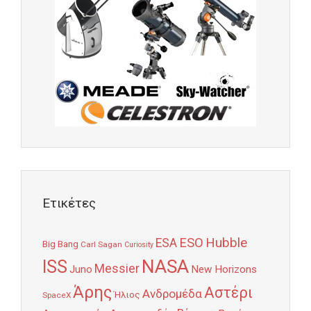
Ετικέτες
Hubble
ESO
ESA
Big Bang
Carl Sagan
Curiosity
NASA
ISS
Messier
Juno
New Horizons
Άρης
Αστέρι
Ανδρομέδα
Ήλιος
SpaceX