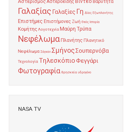
Αστερισμός
Βίντεο
Αστεροειδής
Βαρύτητα
Γαλαξίας
Γη
Γαλαξίες
Δίας
Εξωπλανήτης
Επιστήμες
Επιστήμονες
Ζωή
Θεός
Ιστορία
Κομήτης
Μαύρη Τρύπα
Λογοτεχνία
Νεφέλωμα
Πλανήτης
Πλανητικό
Σμήνος
Σουπερνόβα
Νεφέλωμα
Σάγκαν
Τηλεσκόπιο
Φεγγάρι
Τεχνολογία
Φωτογραφία
θρησκεία
υδρογόνο
NASA TV