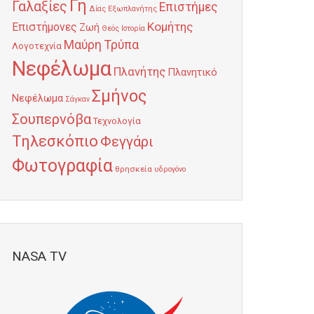
Γη
Γαλαξίες
Επιστήμες
Δίας
Εξωπλανήτης
Κομήτης
Επιστήμονες
Ζωή
Θεός
Ιστορία
Μαύρη Τρύπα
Λογοτεχνία
Νεφέλωμα
Πλανήτης
Πλανητικό
Σμήνος
Νεφέλωμα
Σάγκαν
Σουπερνόβα
Τεχνολογία
Τηλεσκόπιο
Φεγγάρι
Φωτογραφία
θρησκεία
υδρογόνο
NASA TV