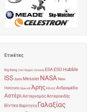
Ετικέτες
Hubble
ESO
ESA
Big Bang
Carl Sagan
Curiosity
NASA
ISS
Messier
Juno
New
Άρης
Ανδρομέδα
Horizons
Ήλιος
SpaceX
Αστέρι
Αστερισμός
Αστεροειδής
Γαλαξίας
Βίντεο
Βαρύτητα