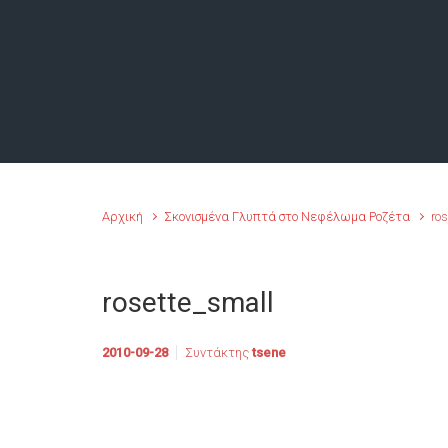
Αρχική
Σκονισμένα Γλυπτά στο Νεφέλωμα Ροζέτα
ro
rosette_small
2010-09-28
Συντάκτης
tsene