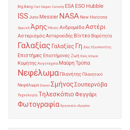
Hubble
ESO
ESA
Big Bang
Carl Sagan
Curiosity
NASA
ISS
Messier
Juno
New Horizons
Άρης
Αστέρι
Ανδρομέδα
Ήλιος
SpaceX
Αστερισμός
Βίντεο
Αστεροειδής
Βαρύτητα
Γαλαξίας
Γη
Γαλαξίες
Δίας
Εξωπλανήτης
Επιστήμες
Επιστήμονες
Ζωή
Θεός
Ιστορία
Κομήτης
Μαύρη Τρύπα
Λογοτεχνία
Νεφέλωμα
Πλανήτης
Πλανητικό
Σμήνος
Σουπερνόβα
Νεφέλωμα
Σάγκαν
Τηλεσκόπιο
Φεγγάρι
Τεχνολογία
Φωτογραφία
θρησκεία
υδρογόνο