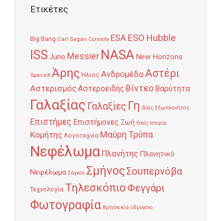
Ετικέτες
Hubble
ESO
ESA
Big Bang
Carl Sagan
Curiosity
NASA
ISS
Messier
Juno
New Horizons
Άρης
Αστέρι
Ανδρομέδα
Ήλιος
SpaceX
Αστερισμός
Βίντεο
Αστεροειδής
Βαρύτητα
Γαλαξίας
Γη
Γαλαξίες
Δίας
Εξωπλανήτης
Επιστήμες
Επιστήμονες
Ζωή
Θεός
Ιστορία
Κομήτης
Μαύρη Τρύπα
Λογοτεχνία
Νεφέλωμα
Πλανήτης
Πλανητικό
Σμήνος
Σουπερνόβα
Νεφέλωμα
Σάγκαν
Τηλεσκόπιο
Φεγγάρι
Τεχνολογία
Φωτογραφία
θρησκεία
υδρογόνο