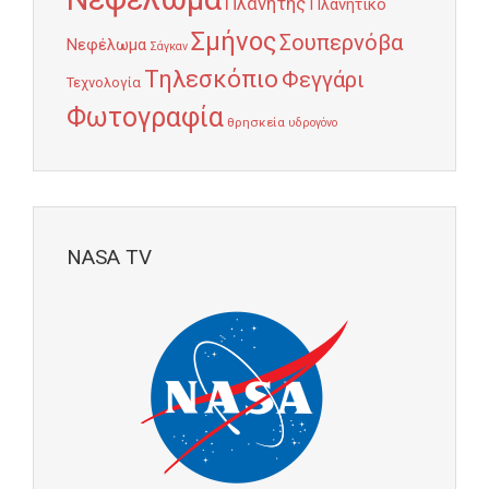
Πλανήτης
Πλανητικό
Σμήνος
Σουπερνόβα
Νεφέλωμα
Σάγκαν
Τηλεσκόπιο
Φεγγάρι
Τεχνολογία
Φωτογραφία
θρησκεία
υδρογόνο
NASA TV