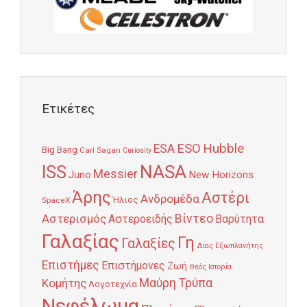
Ετικέτες
Hubble
ESO
ESA
Big Bang
Carl Sagan
Curiosity
NASA
ISS
Messier
Juno
New Horizons
Άρης
Αστέρι
Ανδρομέδα
Ήλιος
SpaceX
Αστερισμός
Βίντεο
Αστεροειδής
Βαρύτητα
Γαλαξίας
Γη
Γαλαξίες
Δίας
Εξωπλανήτης
Επιστήμες
Επιστήμονες
Ζωή
Θεός
Ιστορία
Κομήτης
Μαύρη Τρύπα
Λογοτεχνία
Νεφέλωμα