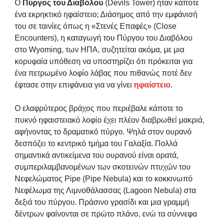
Ο
Πύργος του Διαβόλου
(Devils Tower) ήταν κάποτε
ένα εκρηκτικό ηφαίστειο; Διάσημος από την εμφάνισή
του σε ταινίες όπως η «Στενές Επαφές» (Close
Encounters), η καταγωγή του Πύργου του Διαβόλου
στο Wyoming, των ΗΠΑ, συζητείται ακόμα, με μια
κορυφαία υπόθεση να υποστηρίζει ότι πρόκειται για
ένα πετρωμένο λοφίο λάβας που πιθανώς ποτέ δεν
έφτασε στην επιφάνεια για να γίνει
ηφαίστειο
.
Ο ελαφρύτερος βράχος που περιέβαλε κάποτε το
πυκνό ηφαιστειακό λοφίο έχει πλέον διαβρωθεί μακριά,
αφήνοντας το δραματικό πύργο. Ψηλά στον ουρανό
δεσπόζει το κεντρικό τμήμα του Γαλαξία. Πολλά
σημαντικά αντικείμενα του ουρανού είναι ορατά,
συμπεριλαμβανομένων των σκοτεινών πτυχών του
Νεφελώματος Pipe (Pipe Nebula) και το κοκκινωπό
Νεφέλωμα της Λιμνοθάλασσας (Lagoon Nebula) στα
δεξιά του πύργου. Πράσινο γρασίδι και μια γραμμή
δέντρων φαίνονται σε πρώτο πλάνο, ενώ τα σύννεφα