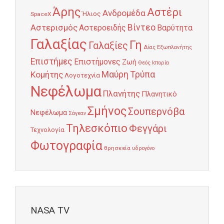
Άρης
Αστέρι
Ανδρομέδα
Ήλιος
SpaceX
Αστερισμός
Βίντεο
Αστεροειδής
Βαρύτητα
Γαλαξίας
Γη
Γαλαξίες
Δίας
Εξωπλανήτης
Επιστήμες
Επιστήμονες
Ζωή
Θεός
Ιστορία
Κομήτης
Μαύρη Τρύπα
Λογοτεχνία
Νεφέλωμα
Πλανήτης
Πλανητικό
Σμήνος
Σουπερνόβα
Νεφέλωμα
Σάγκαν
Τηλεσκόπιο
Φεγγάρι
Τεχνολογία
Φωτογραφία
θρησκεία
υδρογόνο
NASA TV