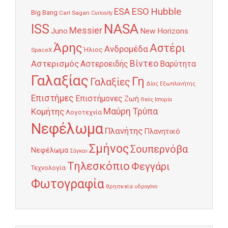
Hubble
ESO
ESA
Big Bang
Carl Sagan
Curiosity
NASA
ISS
Messier
Juno
New Horizons
Άρης
Αστέρι
Ανδρομέδα
Ήλιος
SpaceX
Αστερισμός
Βίντεο
Αστεροειδής
Βαρύτητα
Γαλαξίας
Γη
Γαλαξίες
Δίας
Εξωπλανήτης
Επιστήμες
Επιστήμονες
Ζωή
Θεός
Ιστορία
Κομήτης
Μαύρη Τρύπα
Λογοτεχνία
Νεφέλωμα
Πλανήτης
Πλανητικό
Σμήνος
Σουπερνόβα
Νεφέλωμα
Σάγκαν
Τηλεσκόπιο
Φεγγάρι
Τεχνολογία
Φωτογραφία
θρησκεία
υδρογόνο