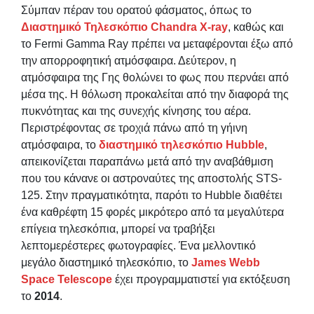
Σύμπαν πέραν του ορατού φάσματος, όπως το
Διαστημικό Τηλεσκόπιο Chandra X-ray
, καθώς και
το Fermi Gamma Ray πρέπει να μεταφέρονται έξω από
την απορροφητική ατμόσφαιρα. Δεύτερον, η
ατμόσφαιρα της Γης θολώνει το φως που περνάει από
μέσα της. Η θόλωση προκαλείται από την διαφορά της
πυκνότητας και της συνεχής κίνησης του αέρα.
Περιστρέφοντας σε τροχιά πάνω από τη γήινη
ατμόσφαιρα, το
διαστημικό τηλεσκόπιο Hubble
,
απεικονίζεται παραπάνω μετά από την αναβάθμιση
που του κάνανε οι αστροναύτες της αποστολής STS-
125. Στην πραγματικότητα, παρότι το Hubble διαθέτει
ένα καθρέφτη 15 φορές μικρότερο από τα μεγαλύτερα
επίγεια τηλεσκόπια, μπορεί να τραβήξει
λεπτομερέστερες φωτογραφίες. Ένα μελλοντικό
μεγάλο διαστημικό τηλεσκόπιο, το
James Webb
Space Telescope
έχει προγραμματιστεί για εκτόξευση
το
2014
.