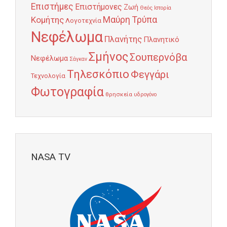
Επιστήμες
Επιστήμονες
Ζωή
Θεός
Ιστορία
Κομήτης
Μαύρη Τρύπα
Λογοτεχνία
Νεφέλωμα
Πλανήτης
Πλανητικό
Σμήνος
Σουπερνόβα
Νεφέλωμα
Σάγκαν
Τηλεσκόπιο
Φεγγάρι
Τεχνολογία
Φωτογραφία
θρησκεία
υδρογόνο
NASA TV