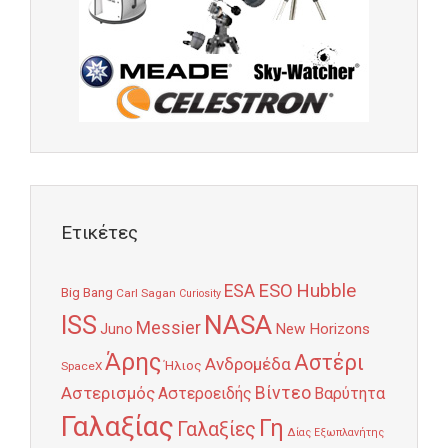
Ετικέτες
Hubble
ESO
ESA
Big Bang
Carl Sagan
Curiosity
NASA
ISS
Messier
Juno
New Horizons
Άρης
Αστέρι
Ανδρομέδα
Ήλιος
SpaceX
Αστερισμός
Βίντεο
Αστεροειδής
Βαρύτητα
Γαλαξίας
Γη
Γαλαξίες
Δίας
Εξωπλανήτης