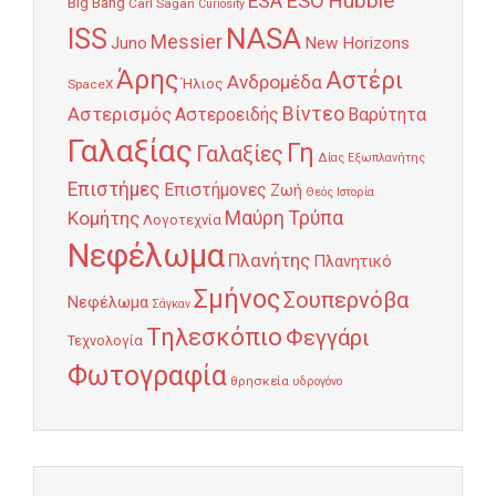
Hubble
ESO
ESA
Big Bang
Carl Sagan
Curiosity
NASA
ISS
Messier
Juno
New Horizons
Άρης
Αστέρι
Ανδρομέδα
Ήλιος
SpaceX
Αστερισμός
Βίντεο
Αστεροειδής
Βαρύτητα
Γαλαξίας
Γη
Γαλαξίες
Δίας
Εξωπλανήτης
Επιστήμες
Επιστήμονες
Ζωή
Θεός
Ιστορία
Κομήτης
Μαύρη Τρύπα
Λογοτεχνία
Νεφέλωμα
Πλανήτης
Πλανητικό
Σμήνος
Σουπερνόβα
Νεφέλωμα
Σάγκαν
Τηλεσκόπιο
Φεγγάρι
Τεχνολογία
Φωτογραφία
θρησκεία
υδρογόνο