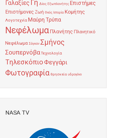
Γη
Γαλαξίες
Επιστήμες
Δίας
Εξωπλανήτης
Κομήτης
Επιστήμονες
Ζωή
Θεός
Ιστορία
Μαύρη Τρύπα
Λογοτεχνία
Νεφέλωμα
Πλανήτης
Πλανητικό
Σμήνος
Νεφέλωμα
Σάγκαν
Σουπερνόβα
Τεχνολογία
Τηλεσκόπιο
Φεγγάρι
Φωτογραφία
θρησκεία
υδρογόνο
NASA TV