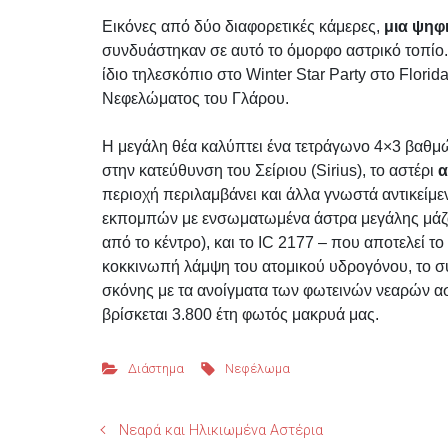
Εικόνες από δύο διαφορετικές κάμερες,
μια ψηφ
συνδυάστηκαν σε αυτό το όμορφο αστρικό τοπίο.
ίδιο τηλεσκόπιο στο Winter Star Party στο Flori
Νεφελώματος του Γλάρου.
Η μεγάλη θέα καλύπτει ένα τετράγωνο 4×3 βαθμώ
στην κατεύθυνση του Σείριου (Sirius), το αστέρι
α
περιοχή περιλαμβάνει και άλλα γνωστά αντικείμ
εκπομπών με ενσωματωμένα άστρα μεγάλης μάζα
από το κέντρο), και το IC 2177 – που αποτελεί τ
κοκκινωπή λάμψη του ατομικού υδρογόνου, το σ
σκόνης με τα ανοίγματα των φωτεινών νεαρών ασ
βρίσκεται 3.800 έτη φωτός μακρυά μας.
Διάστημα
Νεφέλωμα
Νεαρά και Ηλικιωμένα Αστέρια