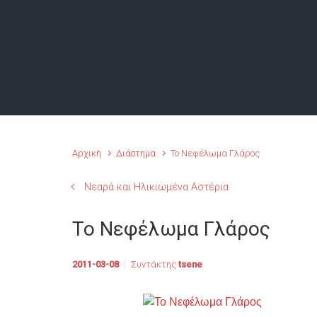
Αρχική
Διάστημα
Το Νεφέλωμα Γλάρος
Νεαρά και Ηλικιωμένα Αστέρια
Το Νεφέλωμα Γλάρος
2011-03-08
Συντάκτης
tsene