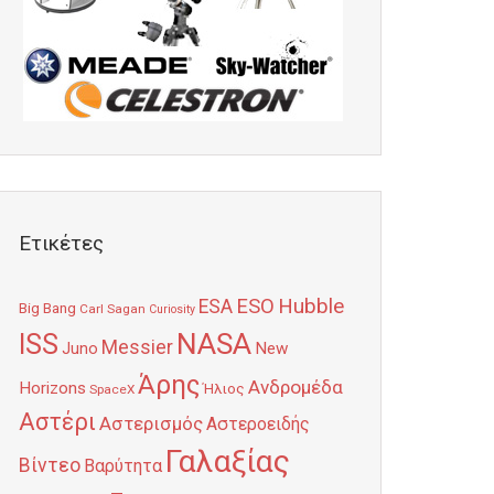
Ετικέτες
Hubble
ESO
ESA
Big Bang
Carl Sagan
Curiosity
NASA
ISS
Messier
Juno
New
Άρης
Ανδρομέδα
Horizons
Ήλιος
SpaceX
Αστέρι
Αστερισμός
Αστεροειδής
Γαλαξίας
Βίντεο
Βαρύτητα