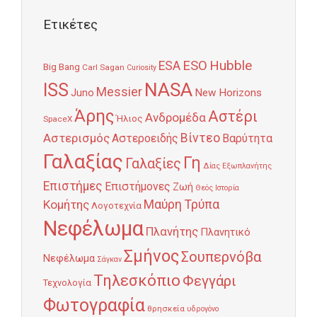
Ετικέτες
Hubble
ESO
ESA
Big Bang
Carl Sagan
Curiosity
NASA
ISS
Messier
Juno
New Horizons
Άρης
Αστέρι
Ανδρομέδα
Ήλιος
SpaceX
Αστερισμός
Βίντεο
Αστεροειδής
Βαρύτητα
Γαλαξίας
Γη
Γαλαξίες
Δίας
Εξωπλανήτης
Επιστήμες
Επιστήμονες
Ζωή
Θεός
Ιστορία
Κομήτης
Μαύρη Τρύπα
Λογοτεχνία
Νεφέλωμα
Πλανήτης
Πλανητικό
Σμήνος
Σουπερνόβα
Νεφέλωμα
Σάγκαν
Τηλεσκόπιο
Φεγγάρι
Τεχνολογία
Φωτογραφία
θρησκεία
υδρογόνο