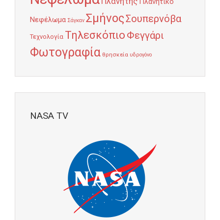
Πλανήτης
Πλανητικό
Σμήνος
Σουπερνόβα
Νεφέλωμα
Σάγκαν
Τηλεσκόπιο
Φεγγάρι
Τεχνολογία
Φωτογραφία
θρησκεία
υδρογόνο
NASA TV