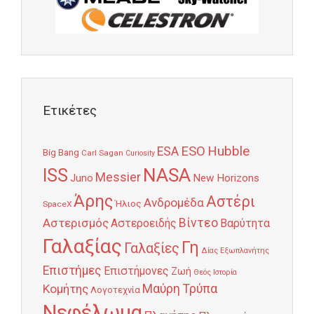
Ετικέτες
Hubble
ESO
ESA
Big Bang
Carl Sagan
Curiosity
NASA
ISS
Messier
Juno
New Horizons
Άρης
Αστέρι
Ανδρομέδα
Ήλιος
SpaceX
Αστερισμός
Βίντεο
Αστεροειδής
Βαρύτητα
Γαλαξίας
Γη
Γαλαξίες
Δίας
Εξωπλανήτης
Επιστήμες
Επιστήμονες
Ζωή
Θεός
Ιστορία
Κομήτης
Μαύρη Τρύπα
Λογοτεχνία
Νεφέλωμα