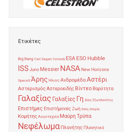
Ετικέτες
Hubble
ESO
ESA
Big Bang
Carl Sagan
Curiosity
NASA
ISS
Messier
Juno
New Horizons
Άρης
Αστέρι
Ανδρομέδα
Ήλιος
SpaceX
Αστερισμός
Βίντεο
Αστεροειδής
Βαρύτητα
Γαλαξίας
Γη
Γαλαξίες
Δίας
Εξωπλανήτης
Επιστήμες
Επιστήμονες
Ζωή
Θεός
Ιστορία
Κομήτης
Μαύρη Τρύπα
Λογοτεχνία
Νεφέλωμα
Πλανήτης
Πλανητικό