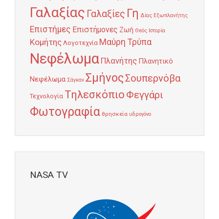
Γαλαξίας
Γη
Γαλαξίες
Δίας
Εξωπλανήτης
Επιστήμες
Επιστήμονες
Ζωή
Θεός
Ιστορία
Κομήτης
Μαύρη Τρύπα
Λογοτεχνία
Νεφέλωμα
Πλανήτης
Πλανητικό
Σμήνος
Σουπερνόβα
Νεφέλωμα
Σάγκαν
Τηλεσκόπιο
Φεγγάρι
Τεχνολογία
Φωτογραφία
θρησκεία
υδρογόνο
NASA TV