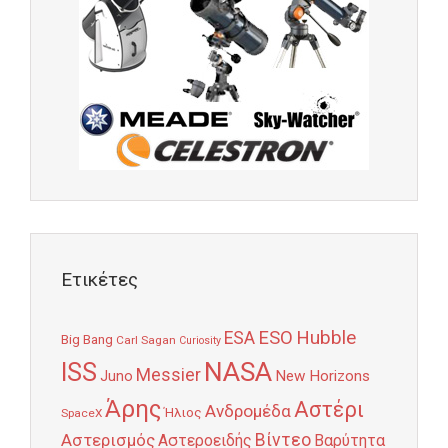
Ετικέτες
Hubble
ESO
ESA
Big Bang
Carl Sagan
Curiosity
NASA
ISS
Messier
Juno
New Horizons
Άρης
Αστέρι
Ανδρομέδα
Ήλιος
SpaceX
Αστερισμός
Βίντεο
Αστεροειδής
Βαρύτητα