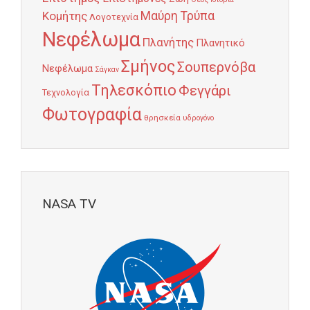
Κομήτης
Μαύρη Τρύπα
Λογοτεχνία
Νεφέλωμα
Πλανήτης
Πλανητικό
Σμήνος
Σουπερνόβα
Νεφέλωμα
Σάγκαν
Τηλεσκόπιο
Φεγγάρι
Τεχνολογία
Φωτογραφία
θρησκεία
υδρογόνο
NASA TV