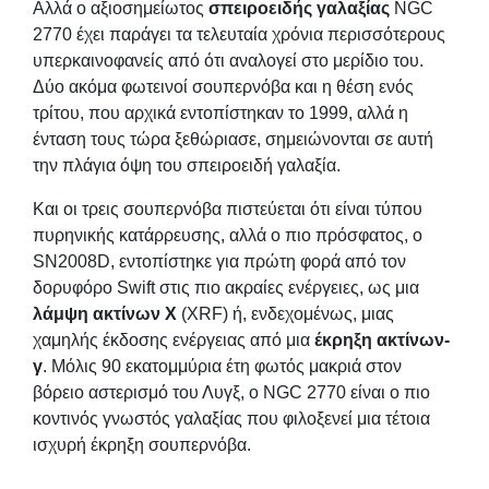
Αλλά ο αξιοσημείωτος
σπειροειδής γαλαξίας
NGC
2770 έχει παράγει τα τελευταία χρόνια περισσότερους
υπερκαινοφανείς από ότι αναλογεί στο μερίδιο του.
Δύο ακόμα φωτεινοί σουπερνόβα και η θέση ενός
τρίτου, που αρχικά εντοπίστηκαν το 1999, αλλά η
ένταση τους τώρα ξεθώριασε, σημειώνονται σε αυτή
την πλάγια όψη του σπειροειδή γαλαξία.
Και οι τρεις σουπερνόβα πιστεύεται ότι είναι τύπου
πυρηνικής κατάρρευσης, αλλά ο πιο πρόσφατος, ο
SN2008D, εντοπίστηκε για πρώτη φορά από τον
δορυφόρο Swift στις πιο ακραίες ενέργειες, ως μια
λάμψη ακτίνων Χ
(XRF) ή, ενδεχομένως, μιας
χαμηλής έκδοσης ενέργειας από μια
έκρηξη ακτίνων-
γ
. Μόλις 90 εκατομμύρια έτη φωτός μακριά στον
βόρειο αστερισμό του Λυγξ, ο NGC 2770 είναι ο πιο
κοντινός γνωστός γαλαξίας που φιλοξενεί μια τέτοια
ισχυρή έκρηξη σουπερνόβα.