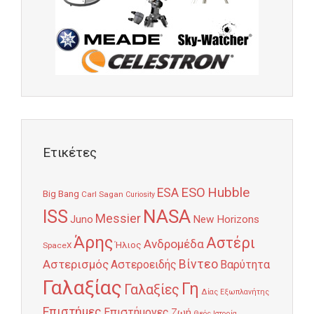
Ετικέτες
Hubble
ESO
ESA
Big Bang
Carl Sagan
Curiosity
NASA
ISS
Messier
Juno
New Horizons
Άρης
Αστέρι
Ανδρομέδα
Ήλιος
SpaceX
Αστερισμός
Βίντεο
Αστεροειδής
Βαρύτητα
Γαλαξίας
Γη
Γαλαξίες
Δίας
Εξωπλανήτης
Επιστήμες
Επιστήμονες
Ζωή
Θεός
Ιστορία