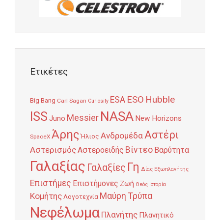
Ετικέτες
Hubble
ESO
ESA
Big Bang
Carl Sagan
Curiosity
NASA
ISS
Messier
Juno
New Horizons
Άρης
Αστέρι
Ανδρομέδα
Ήλιος
SpaceX
Αστερισμός
Βίντεο
Αστεροειδής
Βαρύτητα
Γαλαξίας
Γη
Γαλαξίες
Δίας
Εξωπλανήτης
Επιστήμες
Επιστήμονες
Ζωή
Θεός
Ιστορία
Κομήτης
Μαύρη Τρύπα
Λογοτεχνία
Νεφέλωμα
Πλανήτης
Πλανητικό