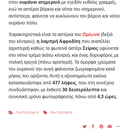
στον
ουράνιο ισημερινό
με σχεδόν ευθείες γραμμές,
ενώ τα αστέρια βόρεια και νότια του ισημερινού,
αντίστοιχα, φαίνεται να κυκλώνουν τον βόρειο και νότιο
ουράνιο πόλο.
Χαρακτηριστικά είναι τα αστέρια του
Ωρίωνα
(δεξιά
του κέντρου),
η λαμπρή Αφροδίτη
που ανατέλλει
(αριστερά) καθώς το φωτεινό αστέρι
Σείριος
υψώνεται
στο νότιο τμήμα (κάτω κέντρο), και ένας δορυφόρος με
πολική τροχιά (πάνω αριστερά). Τα όμορφα χρώματα
του ουρανού την αυγή φαίνονται ζωγραφισμένα κατά
μήκος του ορίζοντα. Αυτή η αξιοσημείωτη εικόνα
κατασκευάστηκε από
477 λήψεις
, που στη συνέχεια
συνδυάστηκαν, με έκθεση
30 δευτερόλεπτα
και
συνολικό χρόνο φωτογράφησης πάνω από
4,3 ώρες
.
Φωτογραφία
Φωτογραφία