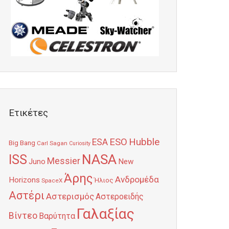
Ετικέτες
Hubble
ESO
ESA
Big Bang
Carl Sagan
Curiosity
NASA
ISS
Messier
Juno
New
Άρης
Ανδρομέδα
Horizons
Ήλιος
SpaceX
Αστέρι
Αστερισμός
Αστεροειδής
Γαλαξίας
Βίντεο
Βαρύτητα