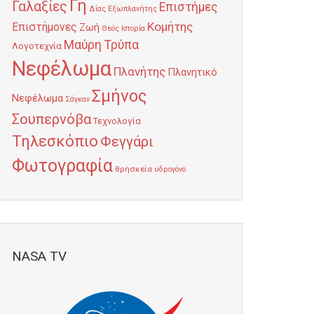
Γη
Γαλαξίες
Επιστήμες
Δίας
Εξωπλανήτης
Κομήτης
Επιστήμονες
Ζωή
Θεός
Ιστορία
Μαύρη Τρύπα
Λογοτεχνία
Νεφέλωμα
Πλανήτης
Πλανητικό
Σμήνος
Νεφέλωμα
Σάγκαν
Σουπερνόβα
Τεχνολογία
Τηλεσκόπιο
Φεγγάρι
Φωτογραφία
θρησκεία
υδρογόνο
NASA TV