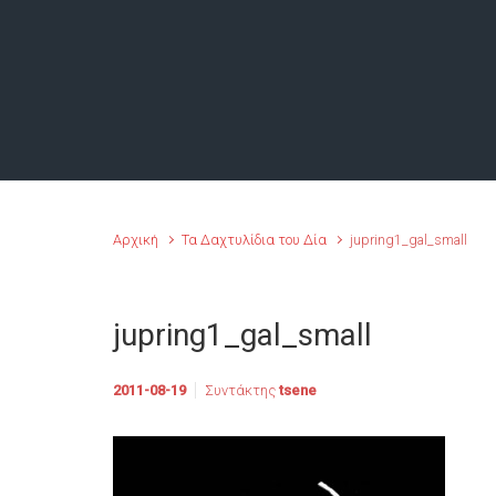
Αρχική
Τα Δαχτυλίδια του Δία
jupring1_gal_small
jupring1_gal_small
2011-08-19
Συντάκτης
tsene