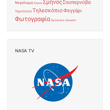
Σμήνος
Σουπερνόβα
Νεφέλωμα
Σάγκαν
Τηλεσκόπιο
Φεγγάρι
Τεχνολογία
Φωτογραφία
θρησκεία
υδρογόνο
NASA TV