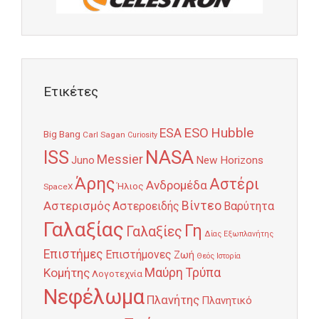
Ετικέτες
Hubble
ESO
ESA
Big Bang
Carl Sagan
Curiosity
NASA
ISS
Messier
Juno
New Horizons
Άρης
Αστέρι
Ανδρομέδα
Ήλιος
SpaceX
Αστερισμός
Βίντεο
Αστεροειδής
Βαρύτητα
Γαλαξίας
Γη
Γαλαξίες
Δίας
Εξωπλανήτης
Επιστήμες
Επιστήμονες
Ζωή
Θεός
Ιστορία
Κομήτης
Μαύρη Τρύπα
Λογοτεχνία
Νεφέλωμα
Πλανήτης
Πλανητικό