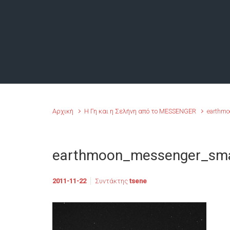
Αρχική
Η Γη και η Σελήνη από το MESSENGER
earthm
earthmoon_messenger_sma
2011-11-22
Συντάκτης
tsene