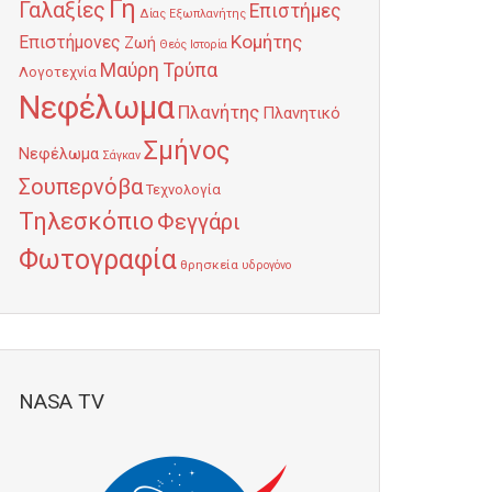
Γη
Γαλαξίες
Επιστήμες
Δίας
Εξωπλανήτης
Κομήτης
Επιστήμονες
Ζωή
Θεός
Ιστορία
Μαύρη Τρύπα
Λογοτεχνία
Νεφέλωμα
Πλανήτης
Πλανητικό
Σμήνος
Νεφέλωμα
Σάγκαν
Σουπερνόβα
Τεχνολογία
Τηλεσκόπιο
Φεγγάρι
Φωτογραφία
θρησκεία
υδρογόνο
NASA TV