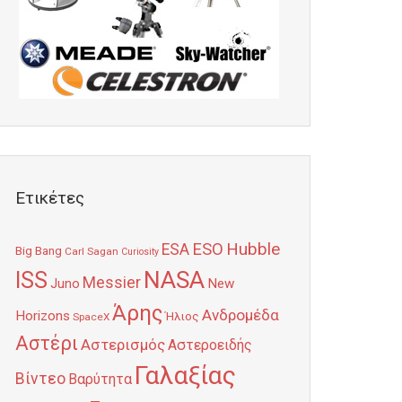
Ετικέτες
Hubble
ESO
ESA
Big Bang
Carl Sagan
Curiosity
NASA
ISS
Messier
Juno
New
Άρης
Ανδρομέδα
Horizons
Ήλιος
SpaceX
Αστέρι
Αστερισμός
Αστεροειδής
Γαλαξίας
Βίντεο
Βαρύτητα