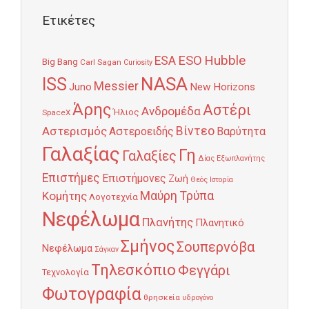
Ετικέτες
Hubble
ESO
ESA
Big Bang
Carl Sagan
Curiosity
NASA
ISS
Messier
Juno
New Horizons
Άρης
Αστέρι
Ανδρομέδα
Ήλιος
SpaceX
Αστερισμός
Βίντεο
Αστεροειδής
Βαρύτητα
Γαλαξίας
Γη
Γαλαξίες
Δίας
Εξωπλανήτης
Επιστήμες
Επιστήμονες
Ζωή
Θεός
Ιστορία
Κομήτης
Μαύρη Τρύπα
Λογοτεχνία
Νεφέλωμα
Πλανήτης
Πλανητικό
Σμήνος
Σουπερνόβα
Νεφέλωμα
Σάγκαν
Τηλεσκόπιο
Φεγγάρι
Τεχνολογία
Φωτογραφία
θρησκεία
υδρογόνο