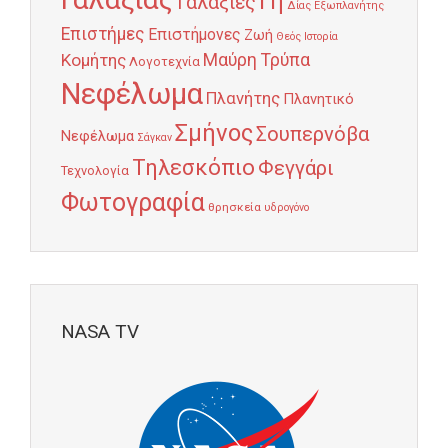
Γη
Γαλαξίες
Δίας
Εξωπλανήτης
Επιστήμες
Επιστήμονες
Ζωή
Θεός
Ιστορία
Κομήτης
Μαύρη Τρύπα
Λογοτεχνία
Νεφέλωμα
Πλανήτης
Πλανητικό
Σμήνος
Σουπερνόβα
Νεφέλωμα
Σάγκαν
Τηλεσκόπιο
Φεγγάρι
Τεχνολογία
Φωτογραφία
θρησκεία
υδρογόνο
NASA TV