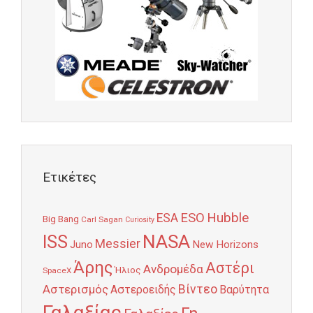
Ετικέτες
Hubble
ESO
ESA
Big Bang
Carl Sagan
Curiosity
NASA
ISS
Messier
Juno
New Horizons
Άρης
Αστέρι
Ανδρομέδα
Ήλιος
SpaceX
Αστερισμός
Βίντεο
Αστεροειδής
Βαρύτητα
Γαλαξίας