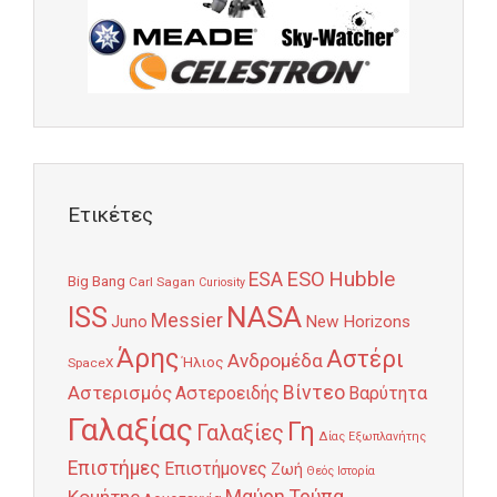
Ετικέτες
Hubble
ESO
ESA
Big Bang
Carl Sagan
Curiosity
NASA
ISS
Messier
Juno
New Horizons
Άρης
Αστέρι
Ανδρομέδα
Ήλιος
SpaceX
Αστερισμός
Βίντεο
Αστεροειδής
Βαρύτητα
Γαλαξίας
Γη
Γαλαξίες
Δίας
Εξωπλανήτης
Επιστήμες
Επιστήμονες
Ζωή
Θεός
Ιστορία