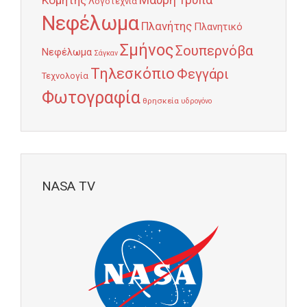
Κομήτης
Μαύρη Τρύπα
Λογοτεχνία
Νεφέλωμα
Πλανήτης
Πλανητικό
Σμήνος
Σουπερνόβα
Νεφέλωμα
Σάγκαν
Τηλεσκόπιο
Φεγγάρι
Τεχνολογία
Φωτογραφία
θρησκεία
υδρογόνο
NASA TV