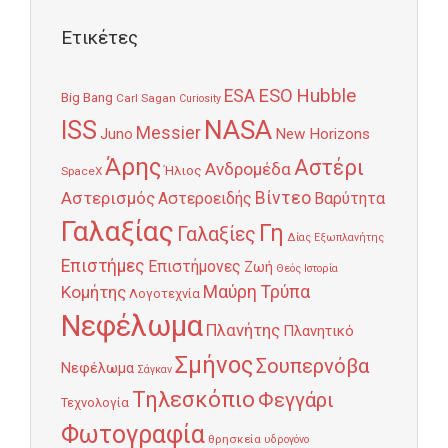
Ετικέτες
Hubble
ESO
ESA
Big Bang
Carl Sagan
Curiosity
NASA
ISS
Messier
Juno
New Horizons
Άρης
Αστέρι
Ανδρομέδα
Ήλιος
SpaceX
Αστερισμός
Βίντεο
Αστεροειδής
Βαρύτητα
Γαλαξίας
Γη
Γαλαξίες
Δίας
Εξωπλανήτης
Επιστήμες
Επιστήμονες
Ζωή
Θεός
Ιστορία
Κομήτης
Μαύρη Τρύπα
Λογοτεχνία
Νεφέλωμα
Πλανήτης
Πλανητικό
Σμήνος
Σουπερνόβα
Νεφέλωμα
Σάγκαν
Τηλεσκόπιο
Φεγγάρι
Τεχνολογία
Φωτογραφία
θρησκεία
υδρογόνο