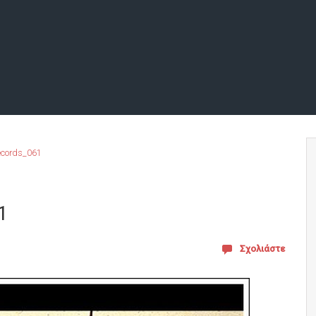
ecords_061
1
Σχολιάστε