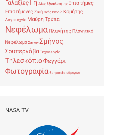
Γη
Γαλαξίες
Επιστήμες
Δίας
Εξωπλανήτης
Κομήτης
Επιστήμονες
Ζωή
Θεός
Ιστορία
Μαύρη Τρύπα
Λογοτεχνία
Νεφέλωμα
Πλανήτης
Πλανητικό
Σμήνος
Νεφέλωμα
Σάγκαν
Σουπερνόβα
Τεχνολογία
Τηλεσκόπιο
Φεγγάρι
Φωτογραφία
θρησκεία
υδρογόνο
NASA TV