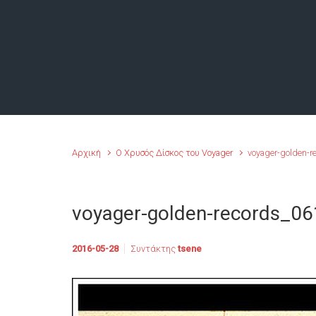
Αρχική
Ο Χρυσός Δίσκος του Voyager
voyager-golden-r
voyager-golden-records_06
2016-05-28
Συντάκτης
tsene