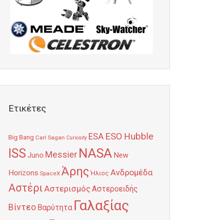
Ετικέτες
Hubble
ESO
ESA
Big Bang
Carl Sagan
Curiosity
NASA
ISS
Messier
Juno
New
Άρης
Ανδρομέδα
Horizons
Ήλιος
SpaceX
Αστέρι
Αστερισμός
Αστεροειδής
Γαλαξίας
Βίντεο
Βαρύτητα