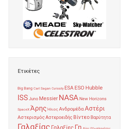
Ετικέτες
Hubble
ESO
ESA
Big Bang
Carl Sagan
Curiosity
NASA
ISS
Messier
Juno
New Horizons
Άρης
Αστέρι
Ανδρομέδα
Ήλιος
SpaceX
Αστερισμός
Βίντεο
Αστεροειδής
Βαρύτητα
Γαλαξίας
Γη
Γαλαξίες
Δίας
Εξωπλανήτης