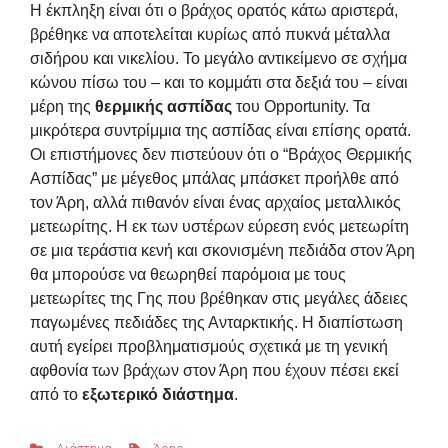
Η έκπληξη είναι ότι ο βράχος ορατός κάτω αριστερά,
βρέθηκε να αποτελείται κυρίως από πυκνά μέταλλα
σιδήρου και νικελίου. Το μεγάλο αντικείμενο σε σχήμα
κώνου πίσω του – και το κομμάτι στα δεξιά του – είναι
μέρη της
θερμικής ασπίδας
του Opportunity. Τα
μικρότερα συντρίμμια της ασπίδας είναι επίσης ορατά.
Οι επιστήμονες δεν πιστεύουν ότι ο “Βράχος Θερμικής
Ασπίδας” με μέγεθος μπάλας μπάσκετ προήλθε από
τον Άρη, αλλά πιθανόν είναι ένας αρχαίος μεταλλικός
μετεωρίτης. Η εκ των υστέρων εύρεση ενός μετεωρίτη
σε μια τεράστια κενή και σκονισμένη πεδιάδα στον Άρη
θα μπορούσε να θεωρηθεί παρόμοια με τους
μετεωρίτες της Γης που βρέθηκαν στις μεγάλες άδειες
παγωμένες πεδιάδες της Ανταρκτικής. Η διαπίστωση
αυτή εγείρει προβληματισμούς σχετικά με τη γενική
αφθονία των βράχων στον Άρη που έχουν πέσει εκεί
από το
εξωτερικό διάστημα
.