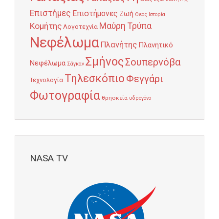
Επιστήμες
Επιστήμονες
Ζωή
Θεός
Ιστορία
Κομήτης
Μαύρη Τρύπα
Λογοτεχνία
Νεφέλωμα
Πλανήτης
Πλανητικό
Σμήνος
Σουπερνόβα
Νεφέλωμα
Σάγκαν
Τηλεσκόπιο
Φεγγάρι
Τεχνολογία
Φωτογραφία
θρησκεία
υδρογόνο
NASA TV