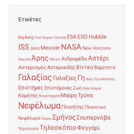
Ετικέτες
Hubble
ESO
ESA
Big Bang
Carl Sagan
Curiosity
NASA
ISS
Messier
Juno
New Horizons
Άρης
Αστέρι
Ανδρομέδα
Ήλιος
SpaceX
Αστερισμός
Βίντεο
Αστεροειδής
Βαρύτητα
Γαλαξίας
Γη
Γαλαξίες
Δίας
Εξωπλανήτης
Επιστήμες
Επιστήμονες
Ζωή
Θεός
Ιστορία
Κομήτης
Μαύρη Τρύπα
Λογοτεχνία
Νεφέλωμα
Πλανήτης
Πλανητικό
Σμήνος
Σουπερνόβα
Νεφέλωμα
Σάγκαν
Τηλεσκόπιο
Φεγγάρι
Τεχνολογία