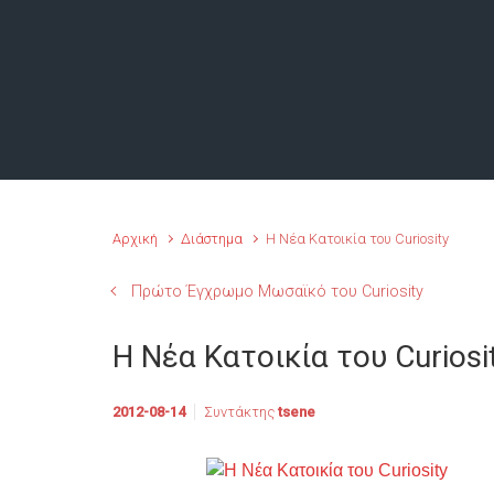
Αρχική
Διάστημα
Η Νέα Κατοικία του Curiosity
Πρώτο Έγχρωμο Μωσαϊκό του Curiosity
Η Νέα Κατοικία του Curiosi
2012-08-14
Συντάκτης
tsene