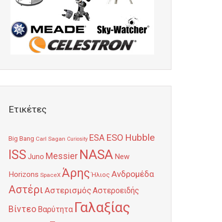
Ετικέτες
Hubble
ESO
ESA
Big Bang
Carl Sagan
Curiosity
NASA
ISS
Messier
Juno
New
Άρης
Ανδρομέδα
Horizons
Ήλιος
SpaceX
Αστέρι
Αστερισμός
Αστεροειδής
Γαλαξίας
Βίντεο
Βαρύτητα