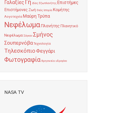
Γη
Γαλαξίες
Επιστήμες
Δίας
Εξωπλανήτης
Κομήτης
Επιστήμονες
Ζωή
Θεός
Ιστορία
Μαύρη Τρύπα
Λογοτεχνία
Νεφέλωμα
Πλανήτης
Πλανητικό
Σμήνος
Νεφέλωμα
Σάγκαν
Σουπερνόβα
Τεχνολογία
Τηλεσκόπιο
Φεγγάρι
Φωτογραφία
θρησκεία
υδρογόνο
NASA TV