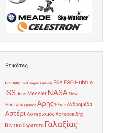
Ετικέτες
Hubble
ESO
ESA
Big Bang
Carl Sagan
Curiosity
NASA
ISS
Messier
Juno
New
Άρης
Ανδρομέδα
Horizons
Ήλιος
SpaceX
Αστέρι
Αστερισμός
Αστεροειδής
Γαλαξίας
Βίντεο
Βαρύτητα