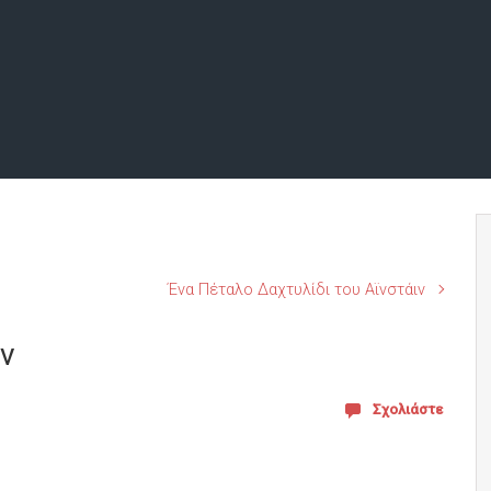
Ένα Πέταλο Δαχτυλίδι του Αϊνστάιν
ν
Σχολιάστε