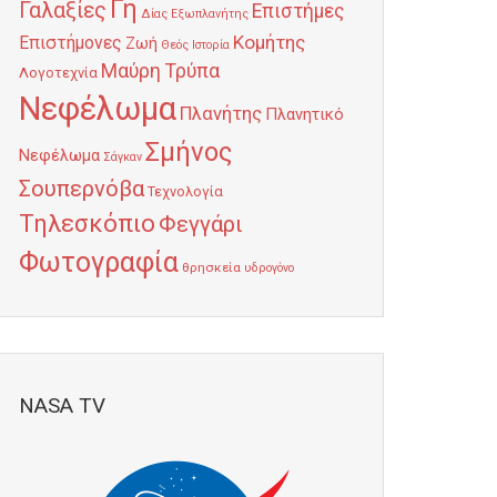
Γη
Γαλαξίες
Επιστήμες
Δίας
Εξωπλανήτης
Κομήτης
Επιστήμονες
Ζωή
Θεός
Ιστορία
Μαύρη Τρύπα
Λογοτεχνία
Νεφέλωμα
Πλανήτης
Πλανητικό
Σμήνος
Νεφέλωμα
Σάγκαν
Σουπερνόβα
Τεχνολογία
Τηλεσκόπιο
Φεγγάρι
Φωτογραφία
θρησκεία
υδρογόνο
NASA TV