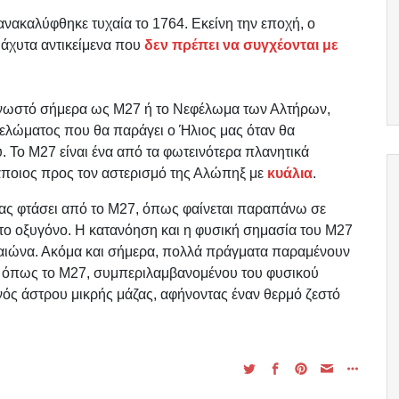
 ανακαλύφθηκε τυχαία το 1764. Εκείνη την εποχή, ο
διάχυτα αντικείμενα που
δεν πρέπει να συγχέονται με
, γνωστό σήμερα ως M27 ή το Νεφέλωμα των Αλτήρων,
εφελώματος που θα παράγει ο Ήλιος μας όταν θα
. Το M27 είναι ένα από τα φωτεινότερα πλανητικά
κάποιος προς τον αστερισμό της Αλώπηξ με
κυάλια
.
 μας φτάσει από το M27, όπως φαίνεται παραπάνω σε
το οξυγόνο. Η κατανόηση και η φυσική σημασία του Μ27
υ αιώνα. Ακόμα και σήμερα, πολλά πράγματα παραμένουν
όπως το Μ27, συμπεριλαμβανομένου του φυσικού
νός άστρου μικρής μάζας, αφήνοντας έναν θερμό ζεστό