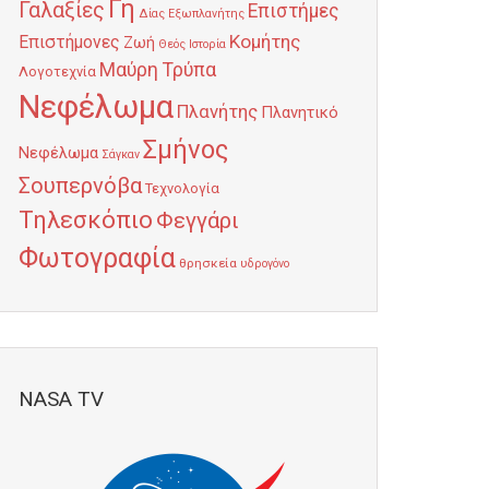
Γη
Γαλαξίες
Επιστήμες
Δίας
Εξωπλανήτης
Κομήτης
Επιστήμονες
Ζωή
Θεός
Ιστορία
Μαύρη Τρύπα
Λογοτεχνία
Νεφέλωμα
Πλανήτης
Πλανητικό
Σμήνος
Νεφέλωμα
Σάγκαν
Σουπερνόβα
Τεχνολογία
Τηλεσκόπιο
Φεγγάρι
Φωτογραφία
θρησκεία
υδρογόνο
NASA TV