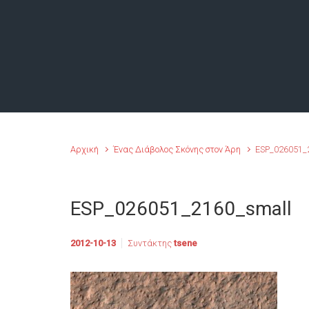
Αρχική
Ένας Διάβολος Σκόνης στον Άρη
ESP_026051_
ESP_026051_2160_small
2012-10-13
Συντάκτης
tsene