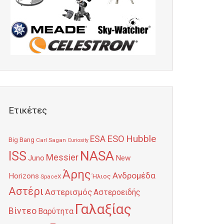
Ετικέτες
Hubble
ESO
ESA
Big Bang
Carl Sagan
Curiosity
NASA
ISS
Messier
Juno
New
Άρης
Ανδρομέδα
Horizons
Ήλιος
SpaceX
Αστέρι
Αστερισμός
Αστεροειδής
Γαλαξίας
Βίντεο
Βαρύτητα